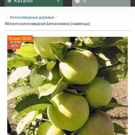
Каталог
: 0
Колоновидные деревья
Яблоня колоновидная Белоснежка (саженцы)
Осень 2026
- 40%