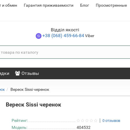
т и обмен
Гарантия приживаемости
Блог
Просмотренные
Відділ якості
+38 (068) 459-66-84
Viber
идки
Отзывы
еск
Вереск Sissi черенок
Вереск Sissi черенок
Рейтинг:
0 отзывов
Модель:
404532