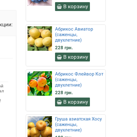
В корзину
ии:
32
Абрикос Авиатор
сек
(саженцы,
двухлетние)
228 грн.
В корзину
Абрикос Флейвор Кот
(саженцы,
двухлетние)
228 грн.
ой
ал
В корзину
!
Груша азиатская Хосу
(саженцы,
двухлетние)