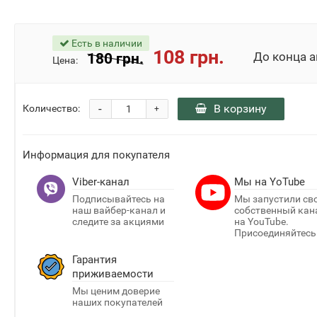
До конца акц
Есть в наличии
2
02
29
108 грн.
180 грн.
Цена:
дня
час
мин
-
В корзину
Количество:
+
Информация для покупателя
Viber-канал
Мы на YoTube
Подписывайтесь на
Мы запустили св
наш вайбер-канал и
собственный кан
следите за акциями
на YouTube.
Присоединяйтесь
Гарантия
приживаемости
Мы ценим доверие