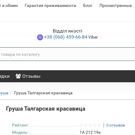
т и обмен
Гарантия приживаемости
Блог
Просмотренные
Відділ якості
+38 (068) 459-66-84
Viber
идки
Отзывы
руша
Груша Талгарская красавица
Груша Талгарская красавица
Рейтинг:
0 отзывов
Модель:
1А 212 19к