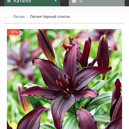
Каталог
: 0
...
Лилии
Лилия Черный список
- 50%