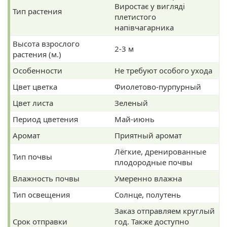
Виростає у вигляді
Тип растения
плетистого
напівчагарника
Высота взрослого
2-3 м
растения (м.)
Особенности
Не требуют особого ухода
Цвет цветка
Фиолетово-пурпурный
Цвет листа
Зеленый
Период цветения
Май-июнь
Аромат
Приятный аромат
Лёгкие, дренированные
Тип почвы
плодородные почвы
Влажность почвы
Умеренно влажна
Тип освещения
Солнце, полутень
Заказ отправляем круглый
Срок отправки
год. Также доступно