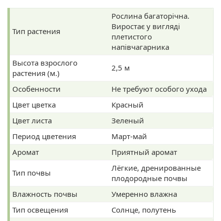
Рослина багаторічна.
Виростає у вигляді
Тип растения
плетистого
напівчагарника
Высота взрослого
2,5 м
растения (м.)
Особенности
Не требуют особого ухода
Цвет цветка
Красный
Цвет листа
Зеленый
Период цветения
Март-май
Аромат
Приятный аромат
Лёгкие, дренированные
Тип почвы
плодородные почвы
Влажность почвы
Умеренно влажна
Тип освещения
Солнце, полутень