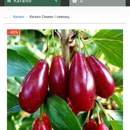
Каталог
: 0
...
Кизил
Кизил Семен / сеянец
- 40%