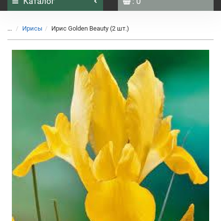
Каталог
: 0
...
Ирисы
Ирис Golden Beauty (2 шт.)