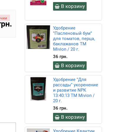
В корзину
ичии
грн.
Удобрение
"Пасленовый бум"
для томатов, перца,
баклажанов ТМ
Mivion / 20 г.
36 грн.
В корзину
Удобрение "Для
рассады" укоренение
и развитие NPK
13:40:13 ТМ Mivion /
20 г.
36 грн.
В корзину
Удобрение Квантум