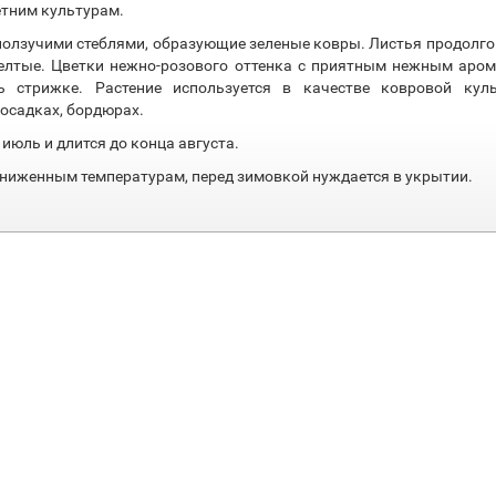
етним культурам.
с ползучими стеблями, образующие зеленые ковры. Листья продолг
елтые. Цветки нежно-розового оттенка с приятным нежным аром
ь стрижке. Растение используется в качестве ковровой куль
посадках, бордюрах.
июль и длится до конца августа.
ниженным температурам, перед зимовкой нуждается в укрытии.