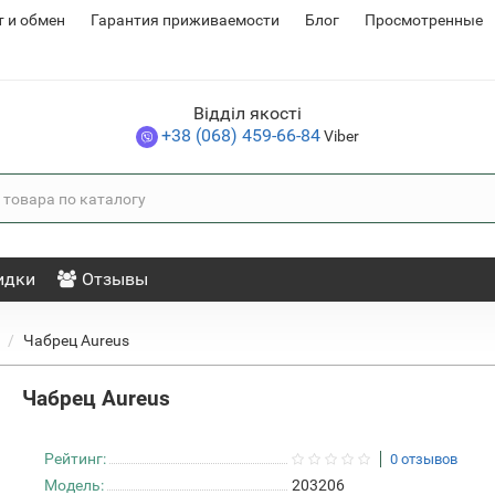
т и обмен
Гарантия приживаемости
Блог
Просмотренные
Відділ якості
+38 (068) 459-66-84
Viber
идки
Отзывы
ц
Чабрец Aureus
Чабрец Aureus
Рейтинг:
0 отзывов
Модель:
203206