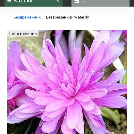
Каталог
: 0
...
Безвременник
Безвременник Waterlily
Нет в наличии