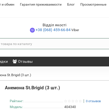
т и обмен
Гарантия приживаемости
Блог
Просмотренные
Відділ якості
+38 (068) 459-66-84
Viber
идки
Отзывы
на St.Brigid (3 шт.)
Анемона St.Brigid (3 шт.)
Рейтинг:
0 отзывов
Модель:
404340