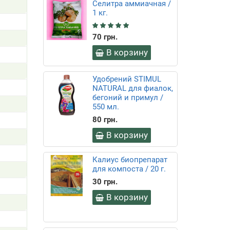
Селитра аммиачная /
1 кг.
70 грн.
В корзину
Удобрений STIMUL
NATURAL для фиалок,
бегоний и примул /
550 мл.
80 грн.
В корзину
Калиус биопрепарат
для компоста / 20 г.
30 грн.
В корзину