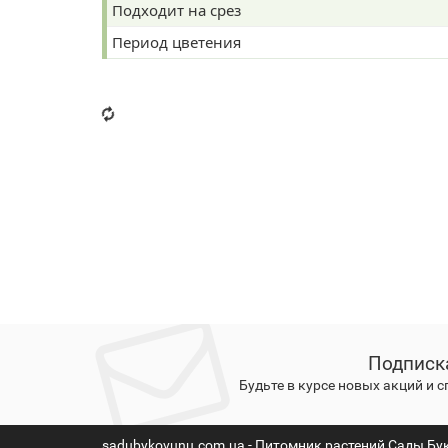
Подходит на срез
Период цветения
Подписк
Будьте в курсе новых акций и 
sadubykovunu.com.ua - Питомник растений Сады Бу