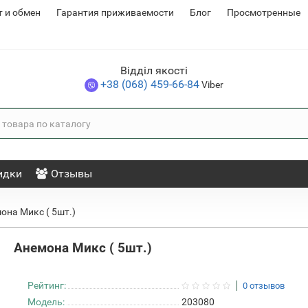
т и обмен
Гарантия приживаемости
Блог
Просмотренные
Відділ якості
+38 (068) 459-66-84
Viber
идки
Отзывы
она Микс ( 5шт.)
Анемона Микс ( 5шт.)
Рейтинг:
0 отзывов
Модель:
203080