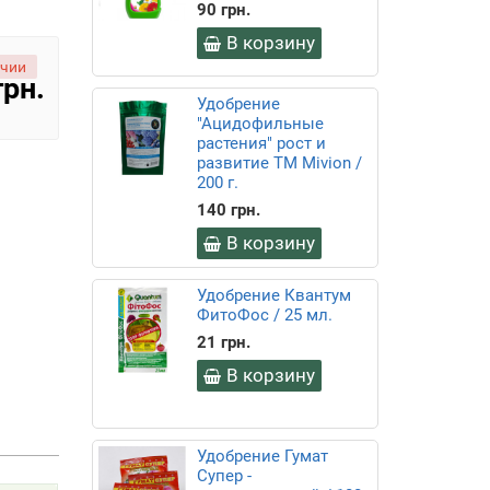
90 грн.
В корзину
ичии
грн.
Удобрение
"Ацидофильные
растения" рост и
развитие ТМ Mivion /
200 г.
140 грн.
В корзину
Удобрение Квантум
ФитоФос / 25 мл.
21 грн.
В корзину
Удобрение Гумат
Супер -