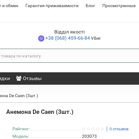
т и обмен
Гарантия приживаемости
Блог
Просмотренные
Відділ якості
+38 (068) 459-66-84
Viber
идки
Отзывы
она De Caen (3шт.)
Анемона De Caen (3шт.)
Рейтинг:
0 отзывов
Модель:
203073