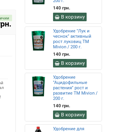
200 г.
140 грн.
В корзину
личии
грн.
Удобрение "Лук и
чеснок" активный
рост луковиц ТМ
Mivion / 200 г.
140 грн.
В корзину
Удобрение
"Ацидофильные
ой
ал
растения" рост и
развитие ТМ Mivion /
!
200 г.
140 грн.
В корзину
Удобрение для