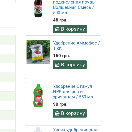
подкисления почвы
Волшебная Смесь /
500 мл.
48 грн.
В корзину
Удобрение Аммофос /
1 кг.
150 грн.
В корзину
Удобрение Стимул
NPK для роз и
хризантем / 550 мл.
90 грн.
В корзину
Успех удобрение для